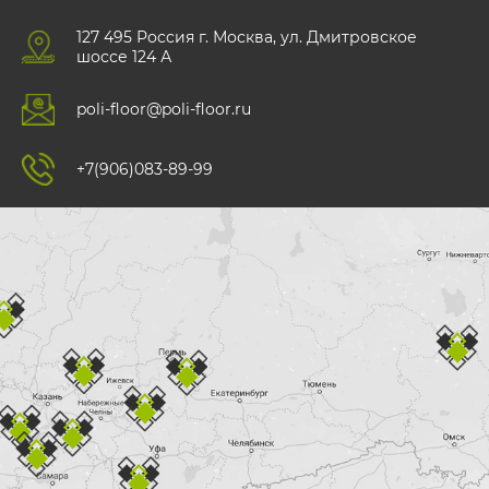
127 495 Роccия г. Москва, ул. Дмитровское
шоссе 124 А
poli-floor@poli-floor.ru
+7(906)083-89-99