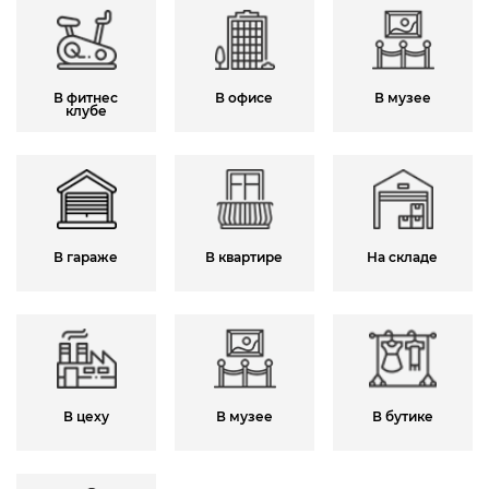
В фитнес
В офисе
В музее
клубе
В гараже
В квартире
На складе
В цеху
В музее
В бутике