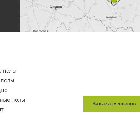
 полы
 полы
ццо
ные полы
Заказать звонок
нт