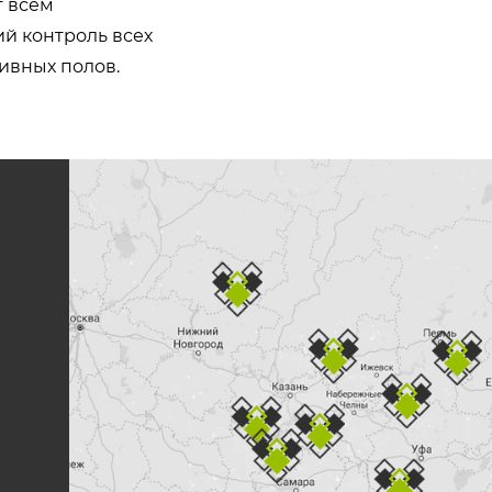
т всем
й контроль всех
ивных полов.
е