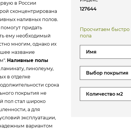
рвую в России
127644
орой сконцентрирована
зивных наливных полов.
помогут придать
Просчитаем быстро с
ить ему необходимый
пола
стно многим, однако их
вшее название
м".
Наливные полы
 ламинату, линолеуму,
Выбор покрытия
ых в отделке
родолжительности срока
ьного покрытия не
й пол стал широко
ленности, а для
словий эксплуатации,
 надежным вариантом