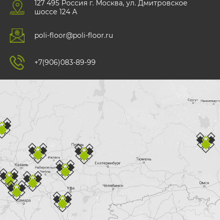
127 495 Роccия г. Москва, ул. Дмитровское
шоссе 124 А
poli-floor@poli-floor.ru
+7(906)083-89-99