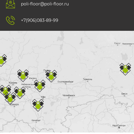
poli-floor@poli-floor.ru
+7(906)083-89-99