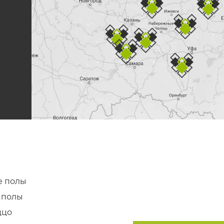
е
 полы
 полы
ццо