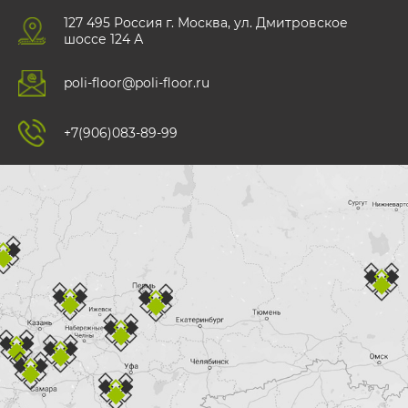
127 495 Роccия г. Москва, ул. Дмитровское
шоссе 124 А
poli-floor@poli-floor.ru
+7(906)083-89-99