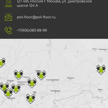
127 495 Роccия г. Москва, ул. Дмитровское
шоссе 124 А
poli-floor@poli-floor.ru
+7(906)083-89-99