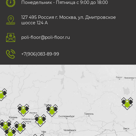
Понедельник - Пятница с 9:00 до 18:00
127 495 Роccия г. Москва, ул. Дмитровское
шоссе 124 А
poli-floor@poli-floor.ru
+7(906)083-89-99