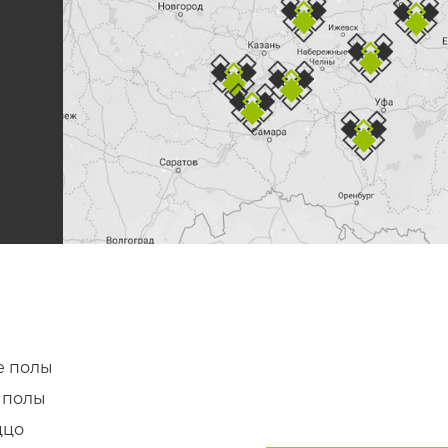
е
 полы
 полы
ццо