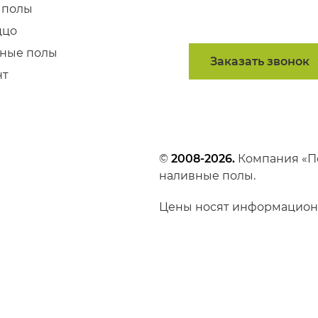
 полы
ццо
ные полы
Заказать звонок
нт
©
2008-2026.
Компания «П
наливные полы.
Цены носят информационн