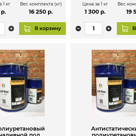
 1 кг
Вес комплекта (кг)
Цена за 1 кг
Вес ком
 р.
16 250 р.
1 300 р.
19 
В корзину
В
олиуретановый
Антистатическ
наливной пол
полиуретанов