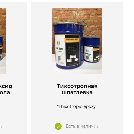
ксид
Тиксoтропная
пола
шпатлевка
"
"Thixotropic epoxy"
ии
Есть в наличии