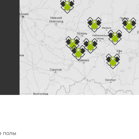
е
 полы