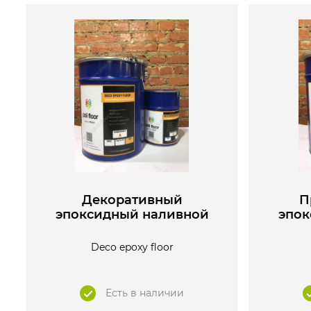
Декоративный
П
эпоксидный наливной
эпок
пол
Deco epoxy floor
Есть в наличии