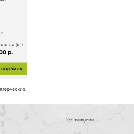
л
ии
плекта (кг)
00 р.
 корзину
ммерческие.