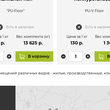
наливной по
"PU-Floor"
PU-V Floor
Есть в наличии
Есть в налич
 1 кг
Вес комплекта (кг)
Цена за 1 кг
Вес ком
 р.
13 625 р.
130 р.
1 3
В корзину
В
мещений различных видов - жилые, производственные, ко